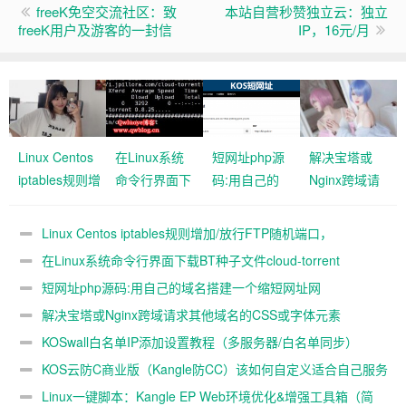
freeK免空交流社区：致
本站自营秒赞独立云：独立
freeK用户及游客的一封信
IP，16元/月
Linux Centos
在Linux系统
短网址php源
解决宝塔或
iptables规则增
命令行界面下
码:用自己的
Nginx跨域请
加/放行FTP随机
载BT种子文
域名搭建一个
求其他域名的
端口，
件cloud-
缩短网址网
CSS或字体元
Linux Centos iptables规则增加/放行FTP随机端口，
ip_conntrack_ftp
torrent
站,YOURLS
素
ip_conntrack_ftp模块
在Linux系统命令行界面下载BT种子文件cloud-torrent
模块
短网址php源码:用自己的域名搭建一个缩短网址网
站,YOURLS
解决宝塔或Nginx跨域请求其他域名的CSS或字体元素
KOSwall白名单IP添加设置教程（多服务器/白名单同步）
KOS云防C商业版（Kangle防CC）该如何自定义适合自己服务
器的最佳阈值
Linux一键脚本：Kangle EP Web环境优化&增强工具箱（简