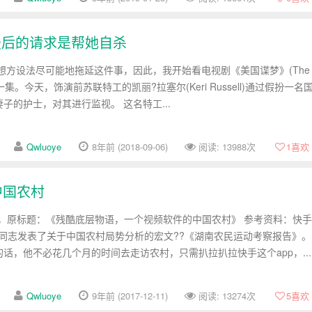
对我最后的请求是帮她自杀
想方设法尽可能地拖延这件事，因此，我开始看电视剧《美国谍梦》(The
的某一集。今天，饰演前苏联特工的凯丽?拉塞尔(Keri Russell)通过假扮一名
子的护士，对其进行监视。 这名特工...
Qwluoye
8年前 (2018-09-06)
阅读: 13988次
1
喜欢
中国农村
)，原标题：《残酷底层物语，一个视频软件的中国农村》 参考资料：快手
泽东同志发表了关于中国农村局势分析的宏文??《湖南农民运动考察报告》。
话，他不必花几个月的时间去走访农村，只需扒拉扒拉快手这个app，...
Qwluoye
9年前 (2017-12-11)
阅读: 13274次
5
喜欢