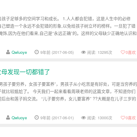
孩子足够多的空间学习和成长。 1.人人都会犯错，这是人生中的必修
自己塑造一个永远不会犯错的形象,以免给孩子树立坏的榜样。一旦犯了错
掩饰,因为在他们看来,自己是“永远正确”的。这样的父母缺少正确地认识和
Qwluoye
9年前 (2017-06-05)
阅读: 13295次
0
喜欢
父母发现一切都错了
“男孩子要穷养，女孩子要富养”，男孩子从小吃苦是有好处，可是当穷养
子就比较尴尬了。 今天我们一起来看看周瑛老师的这篇文章，不知道你们
后台和莲子妈交流。 “儿子要穷养，女儿要富养” ??大概是在儿子三岁的
Qwluoye
9年前 (2017-06-01)
阅读: 13000次
0
喜欢