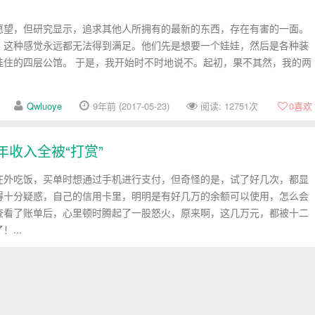
愿望，但研究显示，追求其他人所拥有的最新的东西，存在有害的一面。
，这种感觉永远都无法得到满足。他们先是想要一个娃娃，然后是各种装
娃住的四层公馆。 于是，我开始时不时地说不。起初，果不其然，我的两
Qwluoye
9年前 (2017-05-23)
阅读: 12751次
0
喜欢
年收入全被“打赏”
在外吃饭，买单时想通过手机进行支付，但奇怪的是，试了好几次，都显
得十分疑惑，自己的信用卡里，明明是有好几万的余额可以使用，怎么会
查看了账单后，心里顿时腾起了一股怒火，原来啊，这几万元，都被十二
...
Qwluoye
9年前 (2017-05-22)
阅读: 14811次
0
喜欢
劫