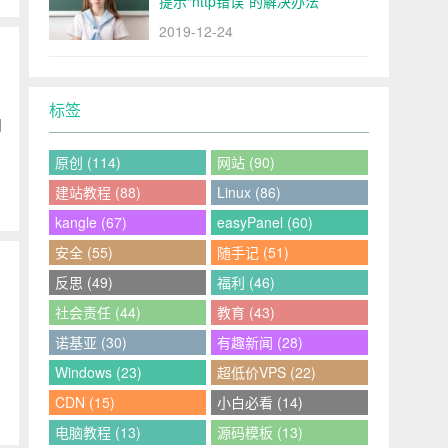
提示“http错误”的解决办法
2019-12-24
标签
国
原创 (114)
网站 (90)
建站教程 (88)
Linux (86)
kangle (67)
easyPanel (60)
安全 (55)
随手记 (51)
反思 (49)
福利 (46)
社会责任 (44)
教育 (43)
诺基亚 (30)
有趣新闻 (28)
Windows (23)
超低价VPS (22)
CDN (15)
小白必看 (14)
电脑教程 (13)
源码模板 (13)