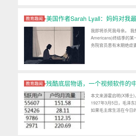
美国作者Sarah Lyall：妈妈
教育趣闻
我即将杀死我母亲。 我
Americans)终结季
务院官员患有末期绝症妻
残酷底层物语，一个视频软件的
教育趣闻
本文来源霍启明(X博士
1927年3月5日，毛
如果毛主席生活在今日的