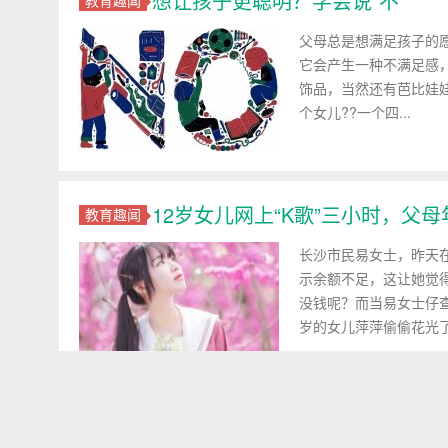
想让孩子更聪明？学会说“不”
父母总是想满足孩子的
它会产生一种不满足感
饰品，当然还有芭比娃
个女儿??一个四...
12岁女儿网上“K歌”三小时，父母
教育趣闻
长沙市民易女士，昨天
示余额不足，这让她觉
没钱呢？而当易女士仔
岁的女儿萍萍偷偷花光了！
防不胜防：中关村新套路堪比抢
教育趣闻