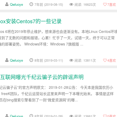
Qwluoye
7年前 (2019-08-15)
阅读: 16623次
7
喜欢
albox安装Centos7的一些记录
tos 6将在2019年停止维护，想来源也会逐渐没有。本地Linux Centos环
碰到了无数的问题和报错，心累！忙乎了一天，试错一天，终于可以正常
姿势。 Windows环境：Windows 7旗舰版 ...
Qwluoye
8年前 (2019-03-11)
阅读: 13811次
4
喜欢
92”在互联网曝光千纪云骗子云的辟谣声明
云骗子云”的官方声明原文： 2019-01-28公告： 今天本是我国农历小
freeK团队，千纪云运营站长这里来声明一下本曝光始末。 事情是这样
员在bing搜索引擎看到了一则“微爱资源网”的曝...
Qwluoye
8年前 (2019-01-28)
阅读: 13661次
0
喜欢