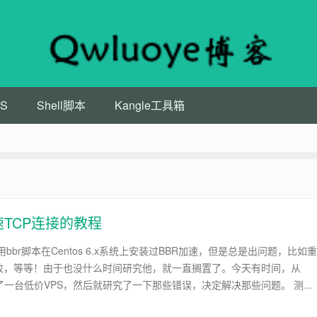
S
Shell脚本
Kangle工具箱
r加速TCP连接的教程
bbr脚本在Centos 6.x系统上安装过BBR加速，但是总是出问题，比如重
败，等等！由于也没什么时间研究他，就一直搁置了。今天有时间，从
处买了一台低价VPS，然后就研究了一下那些错误，决定解决那些问题。 测...