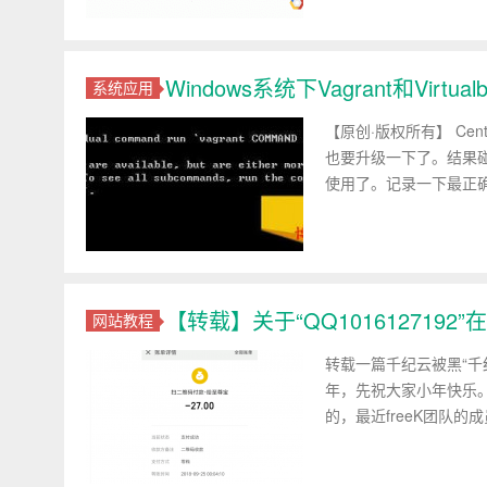
Windows系统下Vagrant和Virtu
系统应用
【原创·版权所有】 Cen
也要升级一下了。结果
使用了。记录一下最正确的部署
【转载】关于“QQ10161271
网站教程
转载一篇千纪云被黑“千纪
年，先祝大家小年快乐。
的，最近freeK团队的成