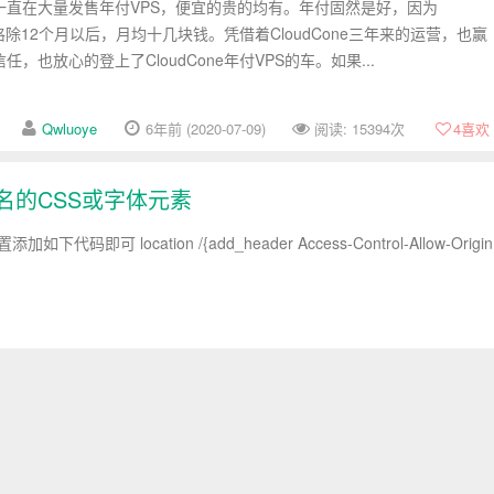
个月一直在大量发售年付VPS，便宜的贵的均有。年付固然是好，因为
S价格除12个月以后，月均十几块钱。凭借着CloudCone三年来的运营，也赢
信任，也放心的登上了CloudCone年付VPS的车。如果...
Qwluoye
6年前 (2020-07-09)
阅读: 15394次
4
喜欢
名的CSS或字体元素
代码即可 location /{add_header Access-Control-Allow-Origin
Qwluoye
6年前 (2020-06-12)
阅读: 16510次
67
喜欢
教程（多服务器/白名单同步）
进入KOSwall防CC菜单，按4打开【添加[KOSwall]白名单IP】功能 第二