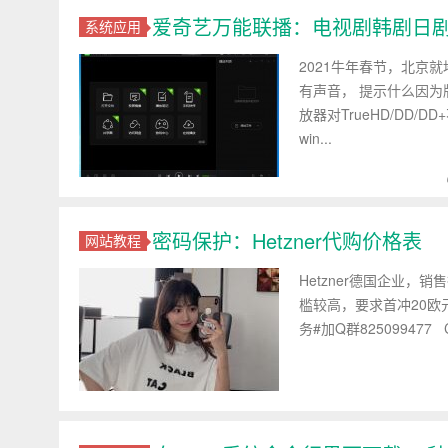
爱奇艺万能联播：电视剧韩剧日剧
系统应用
2021牛年春节，北京
有声音， 提示什么因为
放器对TrueHD/DD
win...
密码保护：Hetzner代购价格表
网站教程
Hetzner德国企业，
槛较高，要求首冲20欧
务#加Q群825099477 