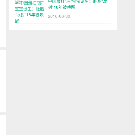
中国最扛“冻”宝宝诞生：胚胎“冰
封”18年被唤醒
2016-06-30