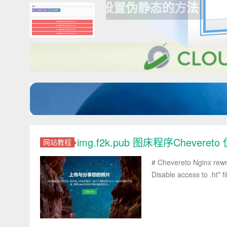
KANGLE EASYP
img.f2k.pub 图床程序Chever
网站教程
# Chevereto Nginx rewri
Disable access to .ht* fil