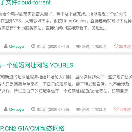
cloud-torrent
近想看个电视剧奈何迅雷太慢了，等不及下载完成。所以发现了个好玩的
可以安装在国外VPS、大带宽VPS中，系统Linux Centos，直接启动就可以下载种
搭建个http服务网站，直接访问url直接观看了。美滋滋...
Qwluoye
6年前 (2020-07-10)
阅读: 17820次
25
喜欢
一个缩短网址网站,YOURLS
度和新浪的短网址服务相继开始加大门槛，虽然这样避免了一些违规违法
分人只是简简单单来搞一下自己的短网址，便于转发和宣传，也不会涉及
是这样，所以拿自己的短域名做了一个短网址缩短的php网站，该项目是
Qwluoye
6年前 (2020-07-09)
阅读: 17032次
11
喜欢
P,CN2 GIA/CMI动态网络