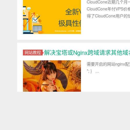
CloudCone近期几
CloudCone年付VP
得了CloudCone用户的
解决宝塔或Nginx跨域请求其他域
网站教程
需要开启的网站nginx配置添加如下
*; } ...
KOSwall白名单IP添加设置
KOS工具箱
第一步 打开KOS工具箱，