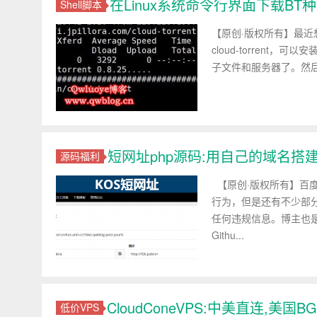
在Linux系统命令行界面下载BT种子文件
Shell脚本
【原创·版权所有】最
cloud-torrent，
子文件和服务器了。然后再
短网址php源码:用自己的域名搭建
源码福利
【原创·版权所有】百
行为，但是还有不少部
任何违规信息。博主也
Githu...
CloudConeVPS:中美直连,美国BG
低价VPS