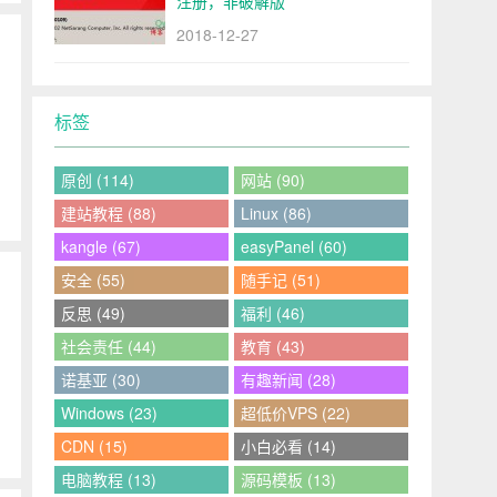
注册，非破解版
2018-12-27
标签
。
原创 (114)
网站 (90)
建站教程 (88)
Linux (86)
kangle (67)
easyPanel (60)
安全 (55)
随手记 (51)
反思 (49)
福利 (46)
社会责任 (44)
教育 (43)
诺基亚 (30)
有趣新闻 (28)
Windows (23)
超低价VPS (22)
CDN (15)
小白必看 (14)
电脑教程 (13)
源码模板 (13)