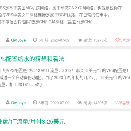
家的VPS是基于美国MC机房网络，属于动态CN2 GIA网络，也就是说你在
商家购买的VPS中美之间网络连接是属于BGP线路，在日常的使用中，
大概率电信去程/回程皆是CN2 GIA网络（最差也是CN2 ...
Qwluoye
6年前 (2020-07-09)
阅读: 15278次
5
喜欢
A和VPS配置缩水的猜想和看法
年的VPS配置是1核512M/1T流量，2019年那会15美元/年的VPS配置是1
便还赠送一个自动备份功能)。到了2020年的年初的几个月，15美元/年的VPS
流量，相比2018年，砍了...
Qwluoye
6年前 (2020-07-09)
阅读: 14806次
5
喜欢
G硬盘/1T流量/月付3.25美元