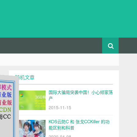
随机文章
国际大骗局突袭中国！小心倾家荡
产
2015-11-15
KOS云防C 和 张戈CCKiller 的功
能区别和科普
2020-04-08