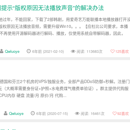
提示“版权原因无法播放声音”的解决办法
就地过年，不能回家，下载了2部韩剧，用爱奇艺万能联播本地播放器打开
版权原因无法播放音频，需要升级Win10。。。【应杜比公司要求，本播
/DD+不再使用开源解码器进行解码、播放，仅使用系统自带解码器，因此，
Qwluoye
6年前 (2021-02-10)
阅读: 113683次
125
喜欢
销售德国和芬兰2个机房的VPS/独服业务，全部产品DDoS防御+秒解。注册门
元（大概率需要身份证+护照+水电费煤气缴费单验证）。群主提供代购服
CPU内存 硬盘 流量/月 原价/月 代购...
Qwluoye
6年前 (2020-07-15)
阅读: 16461次
92
喜欢