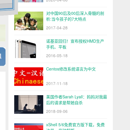
对中国90后及00后深入骨髓的剖
析:当今孩子的7大特点
2017-04-28
诺基亚回归！宣布授权HMD生产
手机、平板
2016-05-18
Centos修改系统语言为中文
2017-11-18
美国作者Sarah Lyall：妈妈对我最
后的请求是帮她自杀
2018-09-06
xShell 5/6免费官方版下载，免费