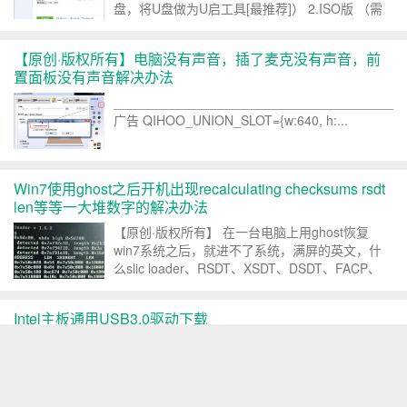
盘，将U盘做为U启工具[最推荐]） 2.ISO版 （需
准备8G以上U盘，会格式化U盘，将U盘做为系统
安装盘[非专业人员不推荐]） 3.本地...
【原创·版权所有】电脑没有声音，插了麦克没有声音，前
置面板没有声音解决办法
________________________________________
广告 QIHOO_UNION_SLOT={w:640, h:...
Win7使用ghost之后开机出现recalculating checksums rsdt
len等等一大堆数字的解决办法
【原创·版权所有】 在一台电脑上用ghost恢复
win7系统之后，就进不了系统，满屏的英文，什
么slic loader、RSDT、XSDT、DSDT、FACP、
slic entry found 0x7af8fea0 index 0xb、
recalculatin...
Intel主板通用USB3.0驱动下载
【原创·版权所有】 相信大家很多Ghost系统镜像
装完系统以后无法成功驱动USB3.0 呵呵，我帮大
家找了，啧啧，拿去用，懒人必备。 Intel主板通
用USB3.0驱动下载 链接: http://pan.baidu.com...