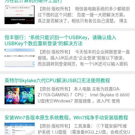
为在此计算机的硬件上运行
【原创·版权所有】 相信装电脑系统的多少都碰到
过下图的这个问题： 百度一搜一大把解决方案，
真正是否解决了，相信只有各位自己清楚。 博主
偶尔也遇到过，百度搜了半天，全试过了。有让按
shift+f11开启CMD调试的，也有让换...
恒丰银行：“系统只能识别一个USBKey，请确认插入
USBKey个数后重新登录”的解决方法
【原创·版权所有】 今天恒丰的企业网银登录一直
报错。插入UK后点击“企业登录”就报以下错误，
而且跳转到登录网页，有一个UK还可以输入密码
进去，另一个UK在登录的网页输入密码居然提示
不对！ 折腾了一天 ，最后终于找到解决方法，遂
英特尔Skylake六代CPU解决USB口无法使用教程
记...
【原创·版权所有】 本人电脑 主板为技嘉GA-
Z170X-GAMING 7 CPU ： Intel Skylake i5 6600
U盘拷贝Windows7 原版镜像 ，进入PE 使用
WinNTSetup安装Win7镜像（...
安装Win7各版本原生系统教程，Win7纯净手动安装版教程
【原创·版权所有】 工具准备： ①下载安装PE维
护系统 1.U盘版 （需准备8G以上U盘，会格式化U