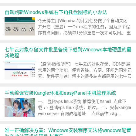
锁控制端列表。由于实在懒，所以写了该shell脚
本，一劳永逸。云锁还是比较不错的，是我非常喜
自动刷新Winodws系统右下角托盘图标的小办法
欢的一款Linux服务器上的安全软件，很强大，也
可以扫...
今天博主用Winodws的计划任务做了个自动关闭
并开启（重启）一个exe程序的任务，因为那个程
序有点问题，必须每1分钟重启一次才可以用。 重
启是可以的，功能也可以正常。结果出现了一个问
题：1分钟重启一次，Windows右下角的托盘就会
七牛云对象存储文件批量备份下载到Windows本地硬盘的最
出现一个程序的标志，没过几分钟就出现了一大
新教程
推，...
【原创·版权所有】 七牛云的对象存储、CDN是最
常用的两个功能，便宜省钱、方便、还能为国外元
素、附件等加速！博主的很多站点都是用的七牛云
免费存储和CDN服务，今天突发奇想，想把在七
牛云对象存储上的文件备份到本地，才发现居然连
手动编译安装Kangle环境和easyPanel主机管理系统
七牛云连压缩功能都没有，总不能一个一个文件
夹、...
一、 登陆vps linux系统 推荐使用Xshell 点此下
载 >> 登陆vps linux系统，略过。 二、安装kangle
web server 官网教程地址 点此前往 >&g...
唯一正确解决方案：Windows安装程序无法将windows配置