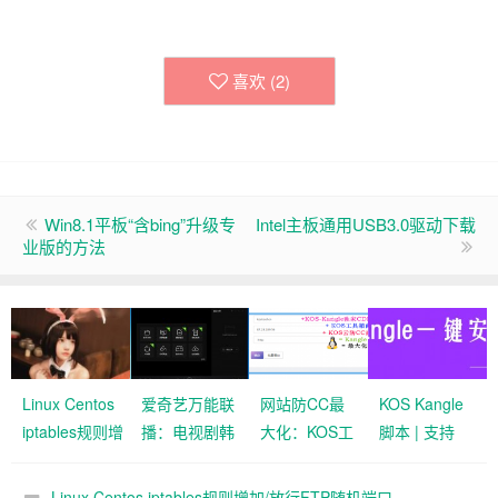
喜欢 (
2
)
Win8.1平板“含bing”升级专
Intel主板通用USB3.0驱动下载
业版的方法
Linux Centos
爱奇艺万能联
网站防CC最
KOS Kangle
iptables规则增
播：电视剧韩
大化：KOS工
脚本 | 支持
加/放行FTP随机
剧日剧提示
具箱商业版
Centos7系统
端口，
“版权原因无
+KOS云防
| Kangle一键
Linux Centos iptables规则增加/放行FTP随机端口，