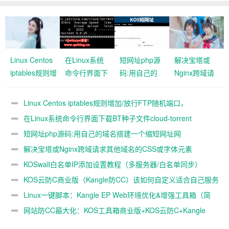
Linux Centos
在Linux系统
短网址php源
解决宝塔或
iptables规则增
命令行界面下
码:用自己的
Nginx跨域请
加/放行FTP随机
载BT种子文
域名搭建一个
求其他域名的
端口，
件cloud-
缩短网址网
CSS或字体元
Linux Centos iptables规则增加/放行FTP随机端口，
ip_conntrack_ftp
torrent
站,YOURLS
素
ip_conntrack_ftp模块
在Linux系统命令行界面下载BT种子文件cloud-torrent
模块
短网址php源码:用自己的域名搭建一个缩短网址网
站,YOURLS
解决宝塔或Nginx跨域请求其他域名的CSS或字体元素
KOSwall白名单IP添加设置教程（多服务器/白名单同步）
KOS云防C商业版（Kangle防CC）该如何自定义适合自己服务
器的最佳阈值
Linux一键脚本：Kangle EP Web环境优化&增强工具箱（简
称:KOS工具箱）
网站防CC最大化：KOS工具箱商业版+KOS云防C+Kangle
CDN