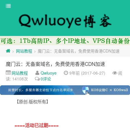
网站教程
魔门云：无备案域名，免费使用香港CDN加速
>
>
魔门云：无备案域名，免费使用香港CDN加速
网站教程
Qwluoye
9年前 (2017-06-27)
阅
读: 14108次
0评论
【原创·版权所有】
====
活动已过期
====