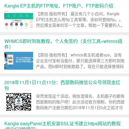
通、广州联通），也可以成功绑定，并领取了1.33
Kangle EP主机的FTP地址、FTP账户、FTP密码介绍
和5.88元！废话不多说，开始薅羊毛教程： 活...
【原创·版权所有】 最近有几个小白问，Kangle
EP的主机怎么用ftp工具管理，该如何登陆ftp。。
然后博主简单的写一个文章，帮助一下需要的人。
1. 很多小伙伴居然不知道Kangle EP主机的ftp信息
是什么！其实ftp就是服务器的IP地址，域名解...
WHMCS即时到账教程，个人免签约（支付工具+whmcs插
件）
【原创·版权所有】 whmcs卖主机或者vps，没有
企业支付宝和当面付，那只能选择第三方即时到账
产品，而bl即时到账跑路了。现在只能选择使用码
支付了！一直有朋友问博主，现在还有什么好用的
即时到账收款工具，博主只能说推荐码支付了，其
2018年11月1日11点11分：西部数码微信公众号领现金红
他的不是太贵就是收费。码支付：码支付是一款集
包
成微...
突然发现这个活动，相信混域名、主机圈子的都有
西部数码的账户吧！此次活动官方限制，你的西部
数码账户注册日期在2018年11月1日0点之前才可
以参加。扫描下方“西部数码微信公众号”二维码关
注（或微信公众号搜索“西部数码”），之后会自动
Kangle easyPanel主机安装SSL证书建立https网站的教程
发送信息，让绑定你的西部数码账户，绑定之后即