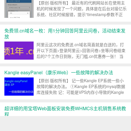
【原创·版权所有】 最近有的代刷网站长在使用主
机的时候发现了一个问题，具体是在后台对接亿乐
系统、社区时候报错，提示“timestamp参数不正
确”。千纪云的Kangle EP也遇到了这个问题，可
能是最近Dai刷网又有什么升级、或者插件了吧。
免费领.cn域名一枚：用1分钟回答阿里云问卷，活动结束发
之前博主也因为这个问题...
放
阿里云这次的免费送.cn域名简直就是白送的，打
开以下页面>登录阿里云>回答问卷>坐等问卷结束
后的7个工作日到账，无门槛.cn优惠券一张！ 当
然除了cn域名还送 价值1千元域名安全锁产品代金
券 （感觉没什么乱用~），重点还是cn域名！ ...
Kangle easyPanel（康乐Web）一些故障的解决办法
【原创·版权所有】 记一些Kangle EP系统一些小
故障的解决办法。 ①Kangle EP系统的mysql数据
库连接失败 记：可能是VPS内存小导致的Kangle
Mysql崩溃，复制以下命令到SSH回车基本可解决
service mys...
超详细的用宝塔Web面板安装免费WHMCS主机销售系统教
程
【原创·版权所有】 很多个人、小型主机或VPS服
务器提供商都在使用swapidc程序，甚至是vhms