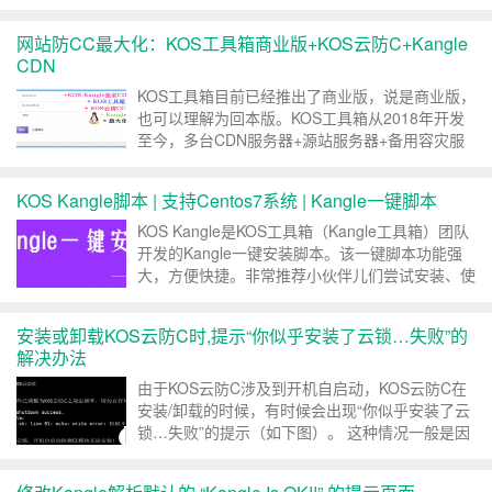
用： KOS云防C-Light版本是按照当前服务器网络
连接和请求CPU等多元判断来启...
网站防CC最大化：KOS工具箱商业版+KOS云防C+Kangle
CDN
KOS工具箱目前已经推出了商业版，说是商业版，
也可以理解为回本版。KOS工具箱从2018年开发
至今，多台CDN服务器+源站服务器+备用容灾服
务器+前端服务器+防C分析服务器等等…再加上没
日没夜的更新和开发新功能，对站长几个人来说，
KOS Kangle脚本 | 支持Centos7系统 | Kangle一键脚本
投入的成本非常巨大，也占满了宅男的全...
KOS Kangle是KOS工具箱（Kangle工具箱）团队
开发的Kangle一键安装脚本。该一键脚本功能强
大，方便快捷。非常推荐小伙伴儿们尝试安装、使
用！KOS Kangle脚本官网
http://kangle.kostool.cn 一、脚本特点 KOS
安装或卸载KOS云防C时,提示“你似乎安装了云锁…失败”的
Kangle是支持C...
解决办法
由于KOS云防C涉及到开机自启动，KOS云防C在
安装/卸载的时候，有时候会出现“你似乎安装了云
锁…失败”的提示（如下图）。 这种情况一般是因
为你的服务器安装了“云锁”安全软件，云锁默认会
锁定Linux系统的开机自启动文件，导致KOS云防