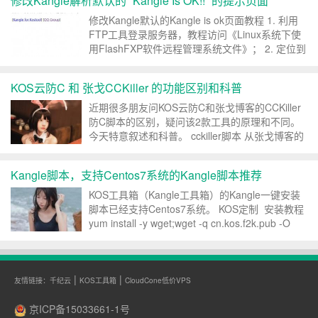
修改Kangle解析默认的 “Kangle Is OK!!” 的提示页面
C无法正常编辑开机自启动文件。...
修改Kangle默认的Kangle is ok页面教程 1. 利用
FTP工具登录服务器，教程访问《Linux系统下使
用FlashFXP软件远程管理系统文件》； 2. 定位到
目录 /vhs/kangle/www ； 3. 删除该目录中的
index.html文件； 4. 将你自己的...
KOS云防C 和 张戈CCKiller 的功能区别和科普
近期很多朋友问KOS云防C和张戈博客的CCKiller
防C脚本的区别，疑问该2款工具的原理和不同。
今天特意叙述和科普。 cckiller脚本 从张戈博客的
cckiller防C脚本和特点来说，该款防C工具是通过
检查服务器连接数和高频IP出现次数来屏蔽该疑似
Kangle脚本，支持Centos7系统的Kangle脚本推荐
CC攻击的IP地址（屏蔽一...
KOS工具箱（Kangle工具箱）的Kangle一键安装
脚本已经支持Centos7系统。 KOS定制 安装教程
yum install -y wget;wget -q cn.kos.f2k.pub -O
kos && sh kos Kangle一键...
|
|
友情链接：
千纪云
KOS工具箱
CloudCone低价VPS
京ICP备15033661-1号